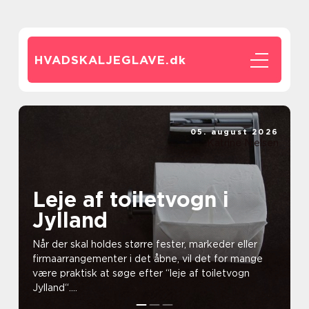
HVADSKALJEGLAVE.
dk
05. august 2026
Katrine Nielsen
Leje af toiletvogn i
Jylland
Når der skal holdes større fester, markeder eller
firmaarrangementer i det åbne, vil det for mange
være praktisk at søge efter “leje af toiletvogn
Jylland“....