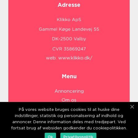
Adresse
web:
www.klikko.dk/
Menu
Annoncering
Om os
Cookies
På vores website bruges cookies til at huske dine
indstillinger, statistik og personalisering af indhold og
Kontakt os
annoncer. Denne information deles med tredjepart. Ved
Sitemap
fortsat brug af websiden godkender du cookiepolitikken.
Ok
Privatlivspolitik