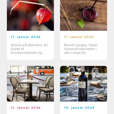
11. januar 2024
11. januar 2024
Brunch på Østerbro: En
Brunch Lyngby: Oplev
Guide til
Gourmetoplevelser i
Eventyrrejsende og
den Livlige By
Backpackere
11. januar 2024
10. januar 2024