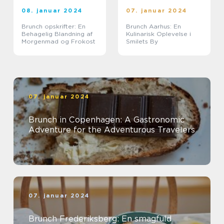
08. januar 2024
07. januar 2024
Brunch opskrifter: En
Brunch Aarhus: En
Behagelig Blandning af
Kulinarisk Oplevelse i
Morgenmad og Frokost
Smilets By
07. januar 2024
Brunch in Copenhagen: A Gastronomic
Adventure for the Adventurous Travelers
07. januar 2024
Brunch Frederiksberg: En smagfuld