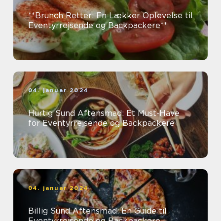
**Brunch Retter: En Lækker Oplevelse til
Eventyrrejsende og Backpackere**
04. januar 2024
Hurtig Sund Aftensmad: Et Must-Have
for Eventyrrejsende og Backpackere
04. januar 2024
Billig Sund Aftensmad: En Guide til
Eventyrrejsende og Backpackere