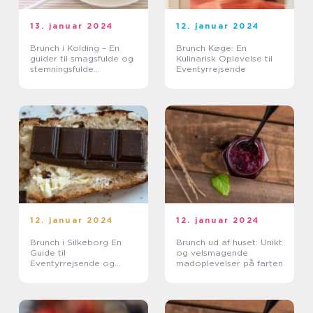
13. januar 2024
12. januar 2024
Brunch i Kolding – En
Brunch Køge: En
guider til smagsfulde og
Kulinarisk Oplevelse til
stemningsfulde
Eventyrrejsende
oplevelser
12. januar 2024
12. januar 2024
Brunch i Silkeborg En
Brunch ud af huset: Unikt
Guide til
og velsmagende
Eventyrrejsende og
madoplevelser på farten
Backpackere