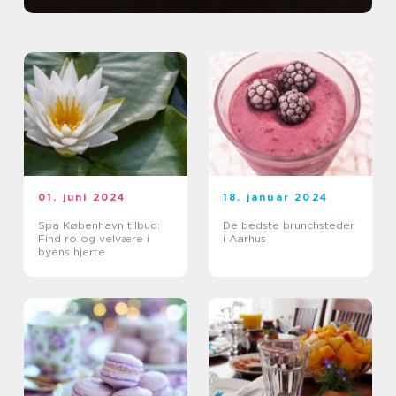
01. juni 2024
18. januar 2024
Spa København tilbud:
De bedste brunchsteder
Find ro og velvære i
i Aarhus
byens hjerte