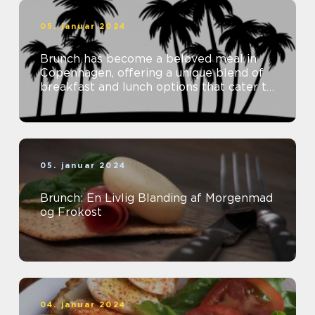
05. januar 2024
Brunch has become a beloved meal in
Copenhagen, offering a unique blend of
breakfast and lunch options that cater to
a variety of tastes and preferenc...
05. januar 2024
Brunch: En Livlig Blanding af Morgenmad
og Frokost
04. januar 2024