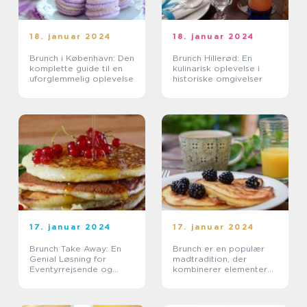
18. januar 2024
18. januar 2024
Brunch i København: Den
Brunch Hillerød: En
komplette guide til en
kulinarisk oplevelse i
uforglemmelig oplevelse
historiske omgivelser
17. januar 2024
17. januar 2024
Brunch Take Away: En
Brunch er en populær
Genial Løsning for
madtradition, der
Eventyrrejsende og
kombinerer elementer
Backpackere
fra morgenmad og
frokost og giver folk
mulighed for at nyde en