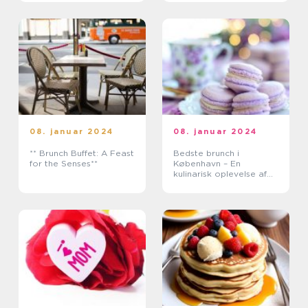
08. januar 2024
08. januar 2024
** Brunch Buffet: A Feast
Bedste brunch i
for the Senses**
København – En
kulinarisk oplevelse af
morgenmad og frokost i
hjertet af Danmark