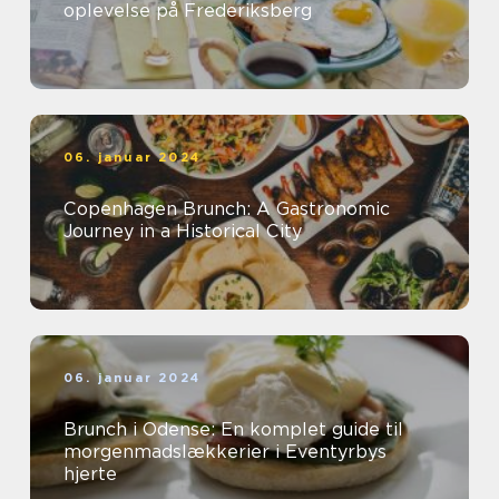
oplevelse på Frederiksberg
06. januar 2024
Copenhagen Brunch: A Gastronomic
Journey in a Historical City
06. januar 2024
Brunch i Odense: En komplet guide til
morgenmadslækkerier i Eventyrbys
hjerte