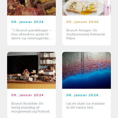
09. januar 2024
09. januar 2024
**) Brunch pandekager –
Brunch Amager: En
Den ultimative guide til
Guddommelig Kulinarisk
lækre og velsmagende
Rejse
brunch pandekager **
09. januar 2024
08. januar 2024
Brunch Roskilde: En
Lej en slush ice maskine
herlig blanding af
til din næste fest
morgenmad og frokost