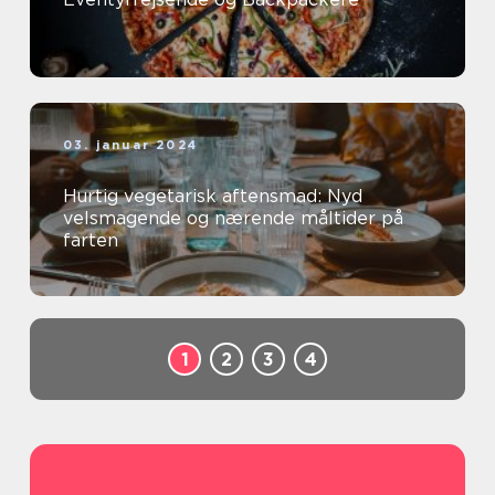
03. januar 2024
Hurtig vegetarisk aftensmad: Nyd
velsmagende og nærende måltider på
farten
1
2
3
4