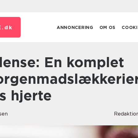
.
dk
ANNONCERING
OM OS
COOKI
morgenmadslækkerie
s hjerte
sen
Redaktio