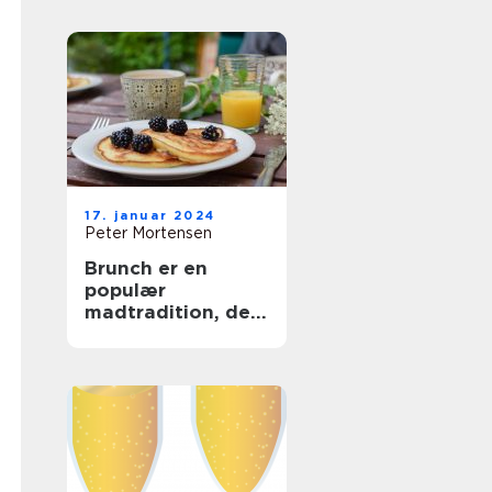
og Backpackere
17. januar 2024
Peter Mortensen
Brunch er en
populær
madtradition, der
kombinerer
elementer fra
morgenmad og
frokost og giver
folk mulighed for
at nyde en lækker
og afslappet
spiseoplevelse