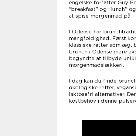
engelske forfatter Guy Be
“breakfast” og “lunch” o
at spise morgenmad på.
I Odense har brunchtradi
mangfoldighed. Først kom
klassiske retter som æg,
brunch i Odense mere eks
begyndte at tilbyde unikke
morgenmadslækkeri.
I dag kan du finde brunchs
økologiske retter, vegan
laktosefri alternativer. 
kostbehov i denne pulser