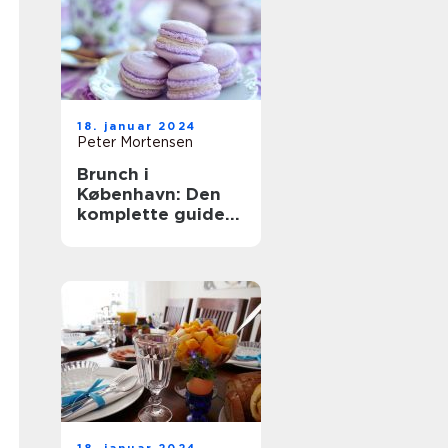
18. januar 2024
Peter Mortensen
Brunch i
København: Den
komplette guide
til en
uforglemmelig
oplevelse