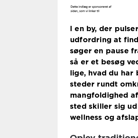
I en by, der pulse
udfordring at find
søger en pause f
så er et besøg ve
lige, hvad du har
steder rundt omkr
mangfoldighed af
sted skiller sig u
wellness og afsla
Oplev tradition