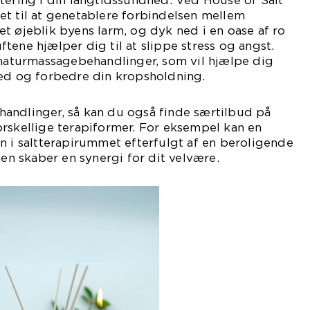
tering i din langtidssundhed. Ved House of Salt
et til at genetablere forbindelsen mellem
t øjeblik byens larm, og dyk ned i en oase af ro
tene hjælper dig til at slippe stress og angst.
gnaturmassagebehandlinger, som vil hjælpe dig
hed og forbedre din kropsholdning.
behandlinger, så kan du også finde særtilbud på
rskellige terapiformer. For eksempel kan en
n i saltterapirummet efterfulgt af en beroligende
 skaber en synergi for dit velvære.