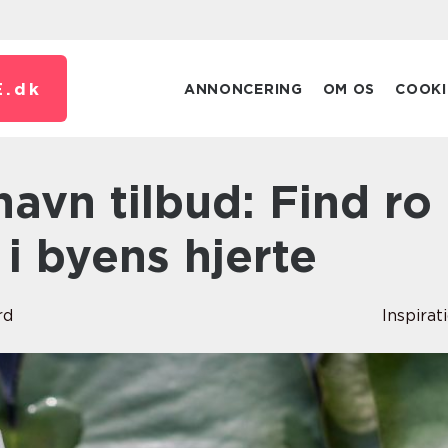
.
dk
ANNONCERING
OM OS
COOKI
i byens hjerte
rd
Inspirat