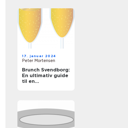
elementer fra
morgenmad og
frokost og giver
folk mulighed for
at nyde en lækker
og afslappet
spiseoplevelse
17. januar 2024
Peter Mortensen
Brunch Svendborg:
En ultimativ guide
til en
uforglemmelig
morgenmadsoplev
else