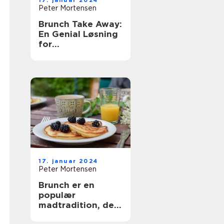
17. januar 2024
Peter Mortensen
Brunch Take Away:
En Genial Løsning
for
Eventyrrejsende
og Backpackere
17. januar 2024
Peter Mortensen
Brunch er en
populær
madtradition, der
kombinerer