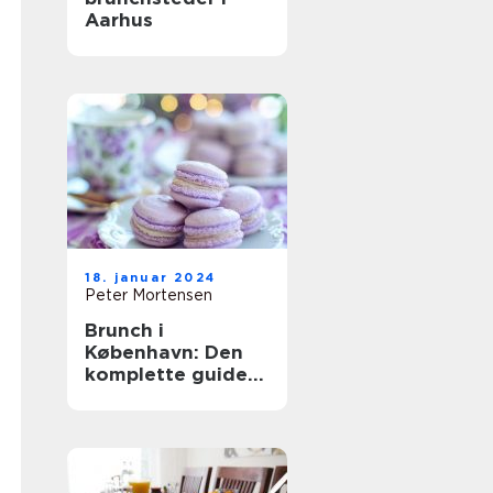
Aarhus
18. januar 2024
Peter Mortensen
Brunch i
København: Den
komplette guide
til en
uforglemmelig
oplevelse