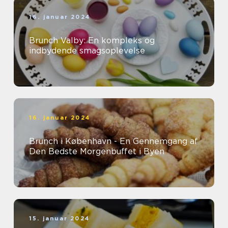
16. januar 2024
Brunch Valby: En kompleks og
indbydende smagsoplevelse
16. januar 2024
Brunch i København - En Gennemgang af
Den Bedste Morgenbuffet i Byen
15. januar 2024