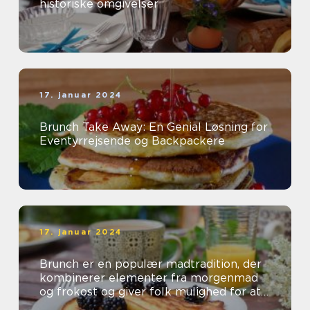
historiske omgivelser
17. januar 2024
Brunch Take Away: En Genial Løsning for
Eventyrrejsende og Backpackere
17. januar 2024
Brunch er en populær madtradition, der
kombinerer elementer fra morgenmad
og frokost og giver folk mulighed for at
nyde en lækker og afslappet spiseop...