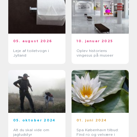
05. august 2026
10. januar 2025
Leje af toiletvogn i
Oplev historiens
Jylland
vingesus på museer
05. oktober 2024
01. juni 2024
Alt du skal vide om
Spa København tilbud:
jagtudstyr
Find ro og velvære i