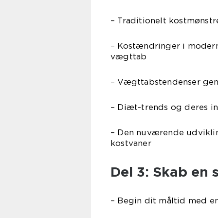
– Traditionelt kostmønstr
– Kostændringer i modern
vægttab
– Vægttabstendenser gen
– Diæt-trends og deres in
– Den nuværende udvikl
kostvaner
Del 3: Skab en
– Begin dit måltid med en