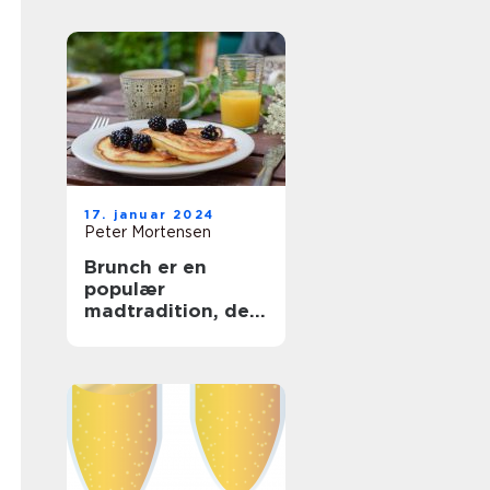
og Backpackere
17. januar 2024
Peter Mortensen
Brunch er en
populær
madtradition, der
kombinerer
elementer fra
morgenmad og
frokost og giver
folk mulighed for
at nyde en lækker
og afslappet
spiseoplevelse