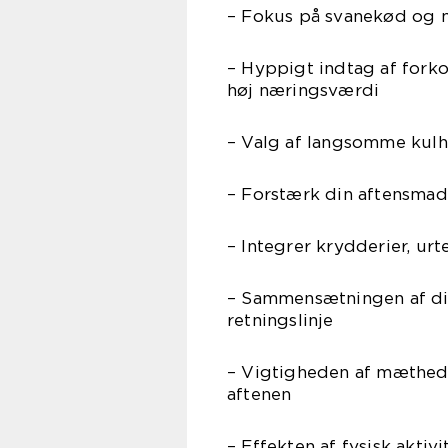
– Fokus på svanekød og 
– Hyppigt indtag af for
høj næringsværdi
– Valg af langsomme kulh
– Forstærk din aftensma
– Integrer krydderier, ur
– Sammensætningen af din
retningslinje
– Vigtigheden af mæthed t
aftenen
– Effekten af fysisk aktiv