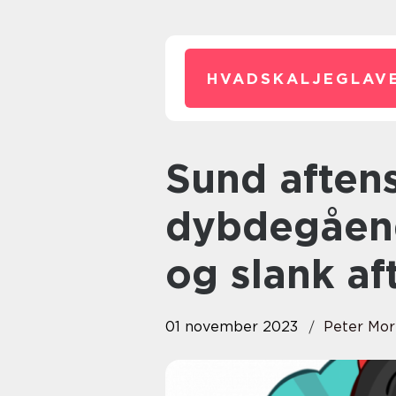
HVADSKALJEGLAVE
Sund aftensmad til vægttab: En
dybdegåend
og slank af
01 november 2023
Peter Mor