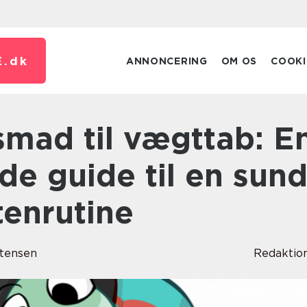
.
dk
ANNONCERING
OM OS
COOKI
e guide til en sun
tenrutine
tensen
Redaktio