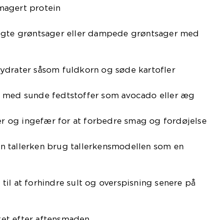
magert protein
kogte grøntsager eller dampede grøntsager med
ydrater såsom fuldkorn og søde kartofler
d med sunde fedtstoffer som avocado eller æg
ter og ingefær for at forbedre smag og fordøjelse
 tallerken brug tallerkensmodellen som en
il at forhindre sult og overspisning senere på
itet efter aftensmaden