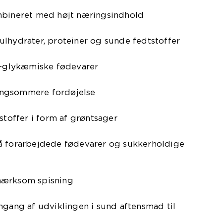
mbineret med højt næringsindhold
ulhydrater, proteiner og sunde fedtstoffer
av-glykæmiske fødevarer
angsommere fordøjelse
stoffer i form af grøntsager
å forarbejdede fødevarer og sukkerholdige
mærksom spisning
mgang af udviklingen i sund aftensmad til