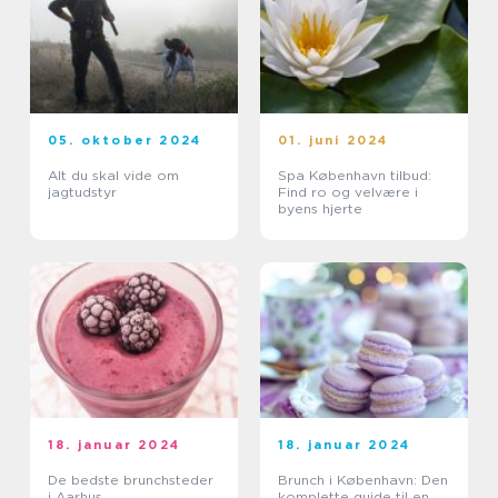
05. oktober 2024
01. juni 2024
Alt du skal vide om
Spa København tilbud:
jagtudstyr
Find ro og velvære i
byens hjerte
18. januar 2024
18. januar 2024
De bedste brunchsteder
Brunch i København: Den
i Aarhus
komplette guide til en