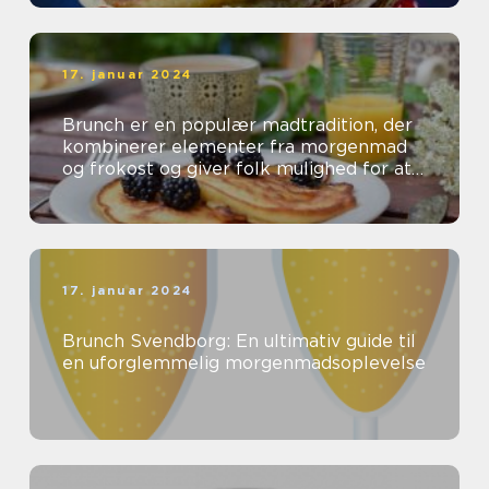
17. januar 2024
Brunch er en populær madtradition, der
kombinerer elementer fra morgenmad
og frokost og giver folk mulighed for at
nyde en lækker og afslappet spiseop...
17. januar 2024
Brunch Svendborg: En ultimativ guide til
en uforglemmelig morgenmadsoplevelse