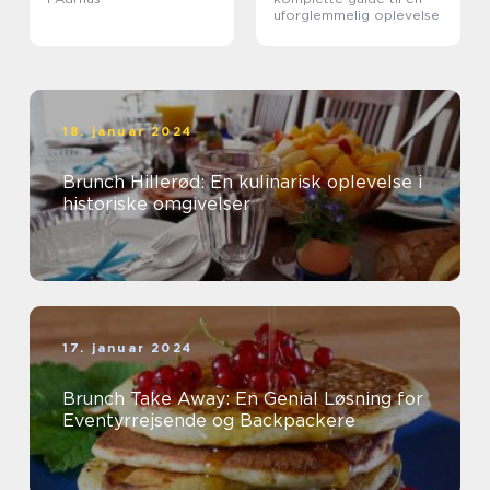
uforglemmelig oplevelse
18. januar 2024
Brunch Hillerød: En kulinarisk oplevelse i
historiske omgivelser
17. januar 2024
Brunch Take Away: En Genial Løsning for
Eventyrrejsende og Backpackere