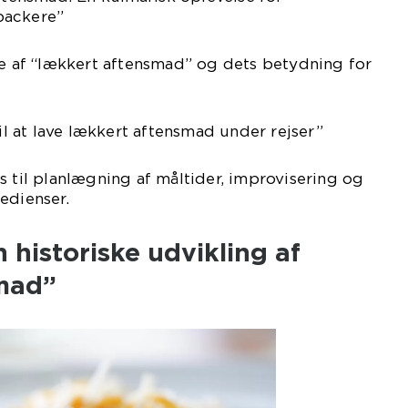
packere”
se af “lækkert aftensmad” og dets betydning for
til at lave lækkert aftensmad under rejser”
s til planlægning af måltider, improvisering og
edienser.
 historiske udvikling af
mad”