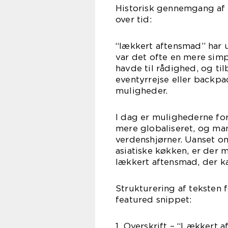
Historisk gennemgang af 
over tid:
“lækkert aftensmad” har 
var det ofte en mere sim
havde til rådighed, og t
eventyrrejse eller backpa
muligheder.
I dag er mulighederne fo
mere globaliseret, og man
verdenshjørner. Uanset om
asiatiske køkken, er der
lækkert aftensmad, der ka
Strukturering af teksten f
featured snippet:
1. Overskrift – “Lækkert a