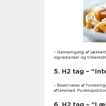
– Gennemgang af lækkert
ingredienser og tilbered
5. H2 tag – “Int
– Beskrivelse af forskell
aftensmad. Punktopstilli
6. H2 tag – “L