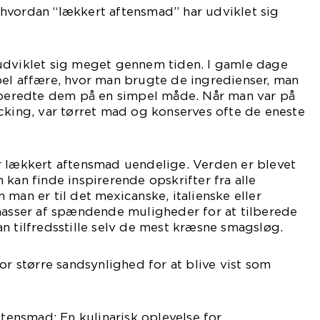
hvordan “lækkert aftensmad” har udviklet sig
udviklet sig meget gennem tiden. I gamle dage
pel affære, hvor man brugte de ingredienser, man
ilberedte dem på en simpel måde. Når man var på
cking, var tørret mad og konserves ofte de eneste
r lækkert aftensmad uendelige. Verden er blevet
 kan finde inspirerende opskrifter fra alle
 man er til det mexicanske, italienske eller
 masser af spændende muligheder for at tilberede
n tilfredsstille selv de mest kræsne smagsløg.
or større sandsynlighed for at blive vist som
ftensmad: En kulinarisk oplevelse for