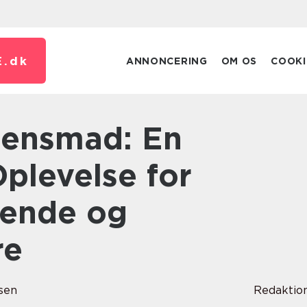
.
dk
ANNONCERING
OM OS
COOKI
Oplevelse for
sende og
re
sen
Redaktio