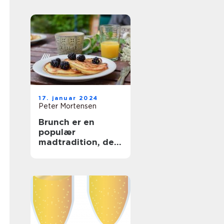
og Backpackere
17. januar 2024
Peter Mortensen
Brunch er en
populær
madtradition, der
kombinerer
elementer fra
morgenmad og
frokost og giver
folk mulighed for
at nyde en lækker
og afslappet
spiseoplevelse