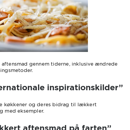
 aftensmad gennem tiderne, inklusive ændrede
ningsmetoder.
ernationale inspirationskilder”
ige køkkener og deres bidrag til lækkert
ng med eksempler.
ækkert aftensmad på farten”