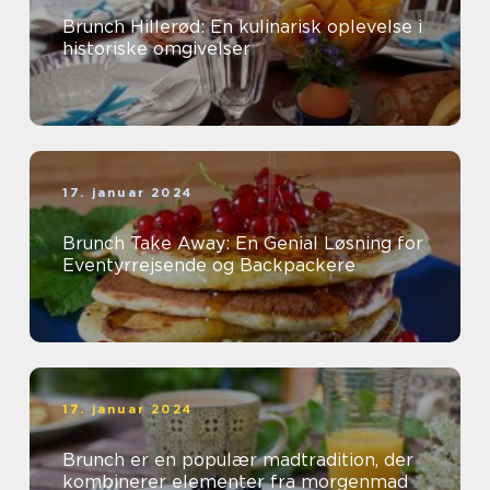
Brunch Hillerød: En kulinarisk oplevelse i
historiske omgivelser
17. januar 2024
Brunch Take Away: En Genial Løsning for
Eventyrrejsende og Backpackere
17. januar 2024
Brunch er en populær madtradition, der
kombinerer elementer fra morgenmad