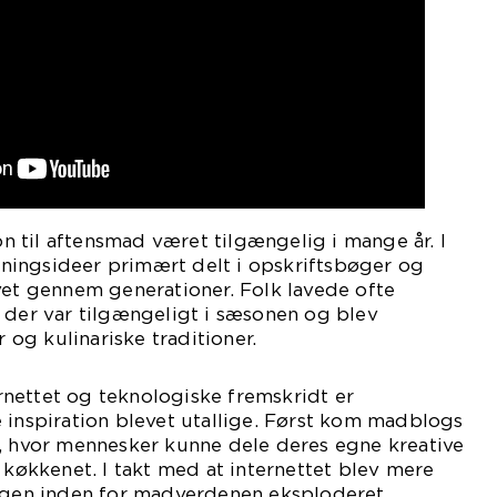
ion til aftensmad været tilgængelig i mange år. I
ingsideer primært delt i opskriftsbøger og
vet gennem generationer. Folk lavede ofte
 der var tilgængeligt i sæsonen og blev
r og kulinariske traditioner.
nettet og teknologiske fremskridt er
 inspiration blevet utallige. Først kom madblogs
e, hvor mennesker kunne dele deres egne kreative
i køkkenet. I takt med at internettet blev mere
ingen inden for madverdenen eksploderet.