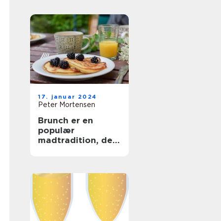
og Backpackere
17. januar 2024
Peter Mortensen
Brunch er en
populær
madtradition, der
kombinerer
elementer fra
morgenmad og
frokost og giver
folk mulighed for
at nyde en lækker
og afslappet
spiseoplevelse