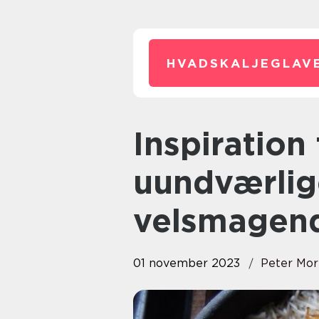
HVADSKALJEGLAVE
Inspiration til aftensmad: Den
uundværlige
velsmagend
01 november 2023
Peter Mor