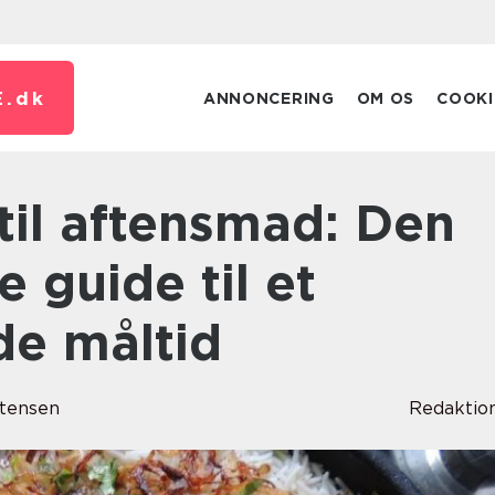
.
dk
ANNONCERING
OM OS
COOKI
 guide til et
e måltid
tensen
Redaktio