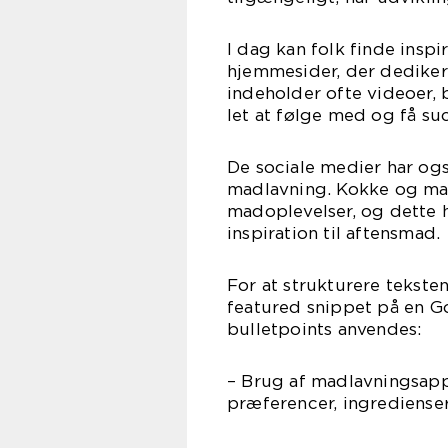
I dag kan folk finde insp
hjemmesider, der dediker
indeholder ofte videoer, b
let at følge med og få su
De sociale medier har ogs
madlavning. Kokke og mad
madoplevelser, og dette h
inspiration til aftensmad.
For at strukturere tekste
featured snippet på en G
bulletpoints anvendes:
– Brug af madlavningsapps
præferencer, ingredienser