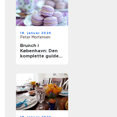
18. januar 2024
Peter Mortensen
Brunch i
København: Den
komplette guide
til en
uforglemmelig
oplevelse