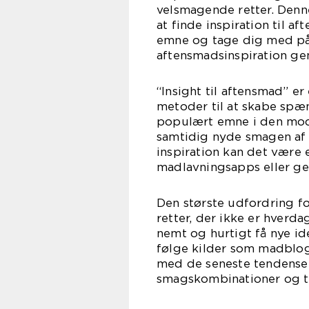
velsmagende retter. Denn
at finde inspiration til a
emne og tage dig med på e
aftensmadsinspiration ge
“Insight til aftensmad” er
metoder til at skabe spæ
populært emne i den mode
samtidig nyde smagen af 
inspiration kan det være 
madlavningsapps eller g
Den største udfordring fo
retter, der ikke er hverd
nemt og hurtigt få nye idée
følge kilder som madblog
med de seneste tendenser 
smagskombinationer og t