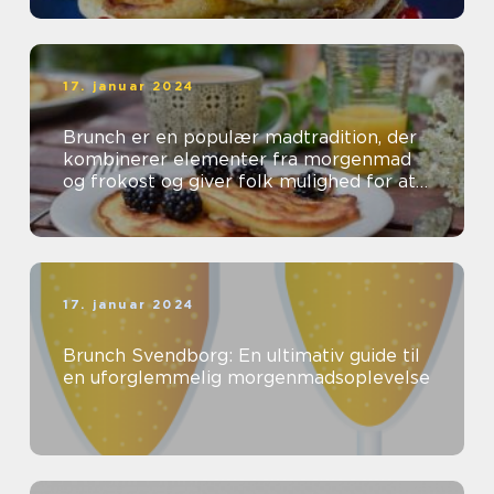
17. januar 2024
Brunch er en populær madtradition, der
kombinerer elementer fra morgenmad
og frokost og giver folk mulighed for at
nyde en lækker og afslappet spiseop...
17. januar 2024
Brunch Svendborg: En ultimativ guide til
en uforglemmelig morgenmadsoplevelse