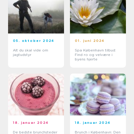
05. oktober 2024
01. juni 2024
Alt du skal vide om
Spa København tilbud:
jagtudstyr
Find ro og velvære i
byens hjerte
18. januar 2024
18. januar 2024
De bedste brunchsteder
Brunch i København: Den