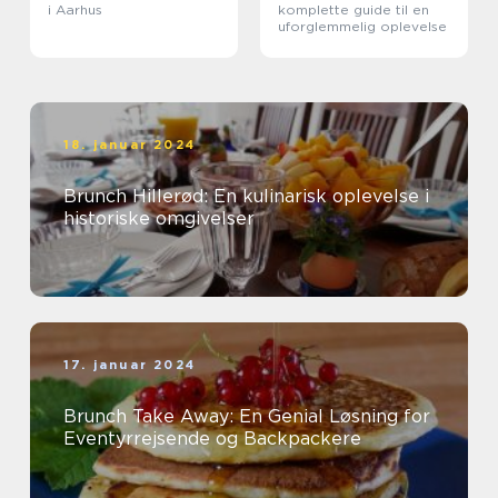
i Aarhus
komplette guide til en
uforglemmelig oplevelse
18. januar 2024
Brunch Hillerød: En kulinarisk oplevelse i
historiske omgivelser
17. januar 2024
Brunch Take Away: En Genial Løsning for
Eventyrrejsende og Backpackere