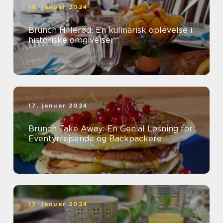
18. januar 2024
Brunch Hillerød: En kulinarisk oplevelse i
historiske omgivelser
17. januar 2024
Brunch Take Away: En Genial Løsning for
Eventyrrejsende og Backpackere
17. januar 2024