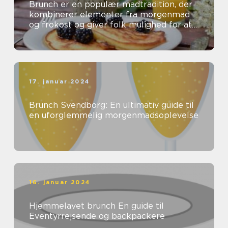
Brunch er en populær madtradition, der
kombinerer elementer fra morgenmad
og frokost og giver folk mulighed for at
nyde en lækker og afslappet spiseop...
17. januar 2024
Brunch Svendborg: En ultimativ guide til
en uforglemmelig morgenmadsoplevelse
16. januar 2024
Hjemmelavet brunch En guide til
Eventyrrejsende og backpackere