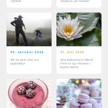
Jylland
vingesus på museer
05. oktober 2024
01. juni 2024
Alt du skal vide om
Spa København tilbud:
jagtudstyr
Find ro og velvære i
byens hjerte