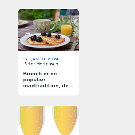
og Backpackere
17. januar 2024
Peter Mortensen
Brunch er en
populær
madtradition, der
kombinerer
elementer fra
morgenmad og
frokost og giver
folk mulighed for
at nyde en lækker
og afslappet
spiseoplevelse