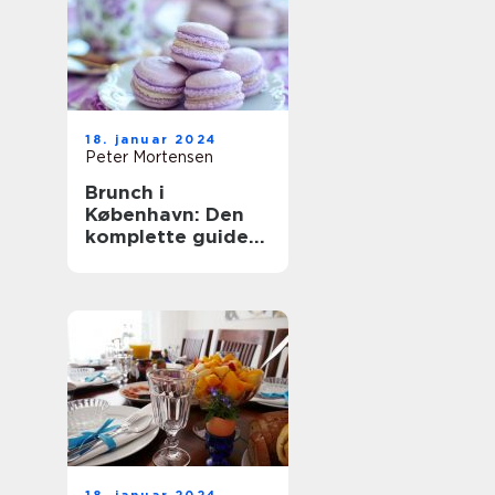
18. januar 2024
Peter Mortensen
Brunch i
København: Den
komplette guide
til en
uforglemmelig
oplevelse