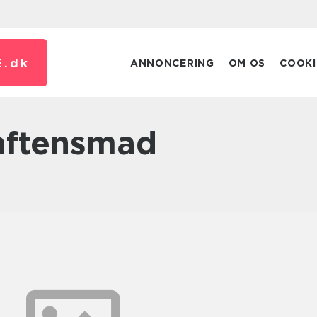
.
dk
ANNONCERING
OM OS
COOKI
l aftensmad