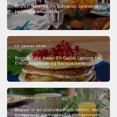
Brunch Hillerød: En kulinarisk oplevelse i
historiske omgivelser
17. januar 2024
Brunch Take Away: En Genial Løsning for
Eventyrrejsende og Backpackere
17. januar 2024
Brunch er en populær madtradition, der
kombinerer elementer fra morgenmad