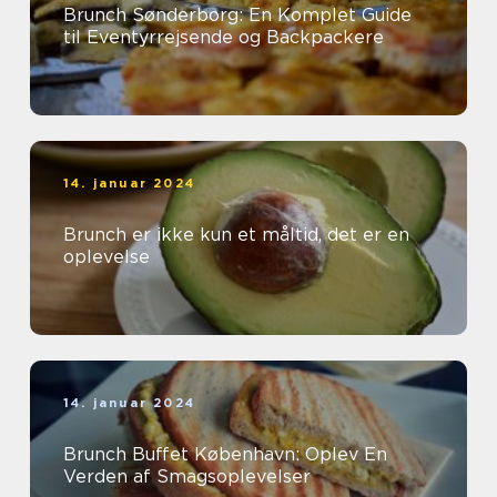
Brunch Sønderborg: En Komplet Guide
til Eventyrrejsende og Backpackere
14. januar 2024
Brunch er ikke kun et måltid, det er en
oplevelse
14. januar 2024
Brunch Buffet København: Oplev En
Verden af Smagsoplevelser