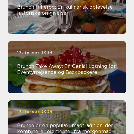
Brunch Hillerød: En kulinarisk oplevelse i
historiske omgivelser
17. januar 2024
Brunch Take Away: En Genial Løsning for
Eventyrrejsende og Backpackere
17. januar 2024
Brunch er en populær madtradition, der
kombinerer elementer fra morgenmad