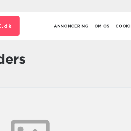
.
dk
ANNONCERING
OM OS
COOKI
ders