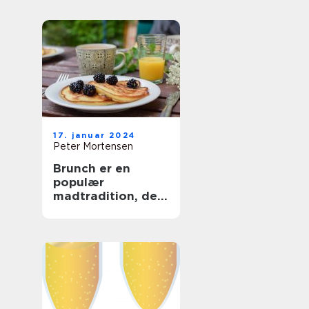
og Backpackere
17. januar 2024
Peter Mortensen
Brunch er en
populær
madtradition, der
kombinerer
elementer fra
morgenmad og
frokost og giver
folk mulighed for
at nyde en lækker
og afslappet
spiseoplevelse