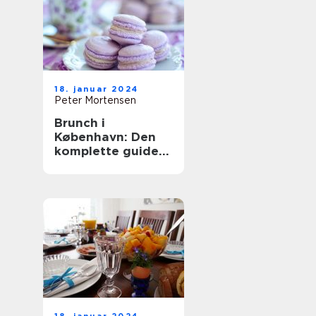
18. januar 2024
Peter Mortensen
Brunch i
København: Den
komplette guide
til en
uforglemmelig
oplevelse