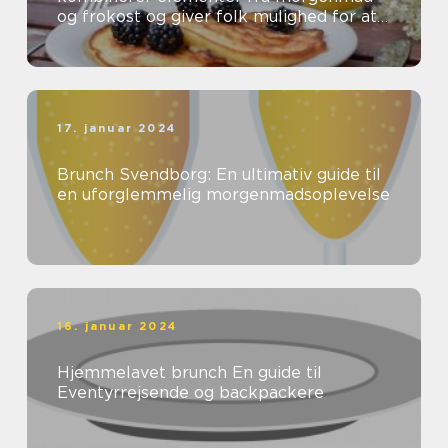
og frokost og giver folk mulighed for at
nyde en lækker og afslappet spiseop...
17. januar 2024
Brunch Svendborg: En ultimativ guide til
en uforglemmelig morgenmadsoplevelse
16. januar 2024
Hjemmelavet brunch En guide til
Eventyrrejsende og backpackere