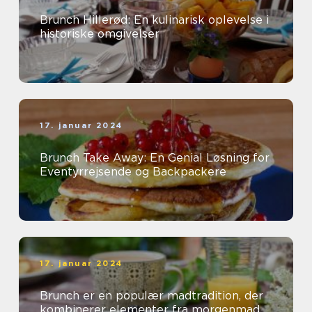
Brunch Hillerød: En kulinarisk oplevelse i
historiske omgivelser
17. januar 2024
Brunch Take Away: En Genial Løsning for
Eventyrrejsende og Backpackere
17. januar 2024
Brunch er en populær madtradition, der
kombinerer elementer fra morgenmad