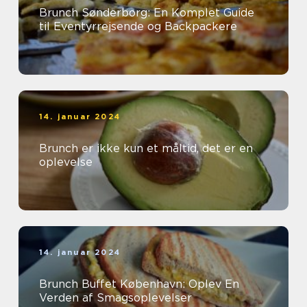
Brunch Sønderborg: En Komplet Guide
til Eventyrrejsende og Backpackere
14. januar 2024
Brunch er ikke kun et måltid, det er en
oplevelse
14. januar 2024
Brunch Buffet København: Oplev En
Verden af Smagsoplevelser