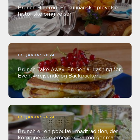
Brunch Hillerød: En kulinarisk oplevelse i
historiske omgivelser
17. januar 2024
Brunch Take Away: En Genial Løsning for
Eventyrrejsende og Backpackere
17. januar 2024
Brunch er en populær madtradition, der
kombinerer elementer fra morgenmad