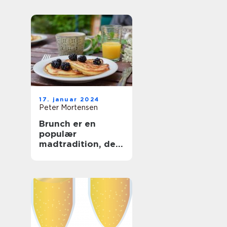
og Backpackere
17. januar 2024
Peter Mortensen
Brunch er en
populær
madtradition, der
kombinerer
elementer fra
morgenmad og
frokost og giver
folk mulighed for
at nyde en lækker
og afslappet
spiseoplevelse