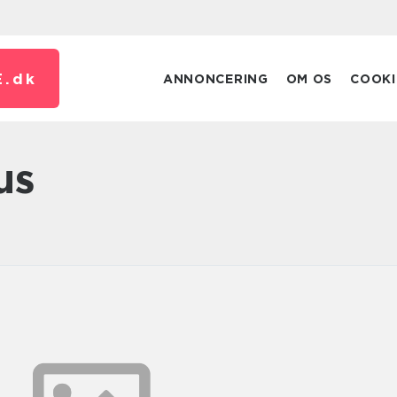
.
dk
ANNONCERING
OM OS
COOKI
us