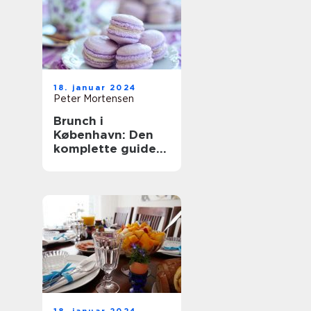
18. januar 2024
Peter Mortensen
Brunch i
København: Den
komplette guide
til en
uforglemmelig
oplevelse