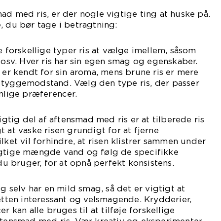
ad med ris, er der nogle vigtige ting at huske på.
, du bør tage i betragtning:
e forskellige typer ris at vælge imellem, såsom
s osv. Hver ris har sin egen smag og egenskaber.
, er kendt for sin aroma, mens brune ris er mere
 tyggemodstand. Vælg den type ris, der passer
onlige præferencer.
vigtig del af aftensmad med ris er at tilberede ris
 at vaske risen grundigt for at fjerne
lket vil forhindre, at risen klistrer sammen under
igtige mængde vand og følg de specifikke
 du bruger, for at opnå perfekt konsistens.
ig selv har en mild smag, så det er vigtigt at
retten interessant og velsmagende. Krydderier,
r kan alle bruges til at tilføje forskellige
aftensmad med ris. Vær kreativ og eksperimenter