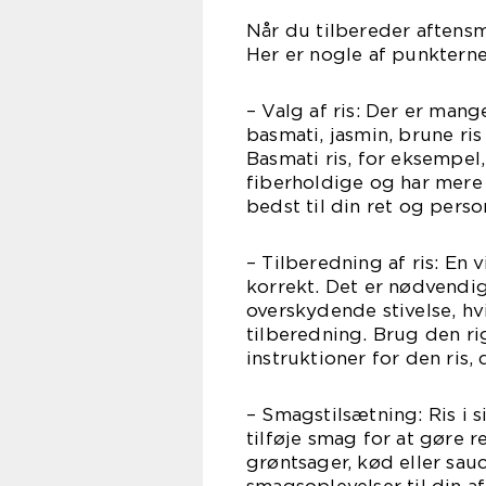
Når du tilbereder aftensm
Her er nogle af punkterne
– Valg af ris: Der er mang
basmati, jasmin, brune ri
Basmati ris, for eksempel
fiberholdige og har mere
bedst til din ret og pers
– Tilberedning af ris: En 
korrekt. Det er nødvendigt
overskydende stivelse, hvi
tilberedning. Brug den r
instruktioner for den ris,
– Smagstilsætning: Ris i s
tilføje smag for at gøre 
grøntsager, kød eller sauce
smagsoplevelser til din 