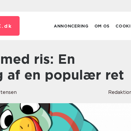
.
dk
ANNONCERING
OM OS
COOKI
 af en populær ret
rtensen
Redaktio