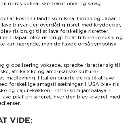
 til deres kulinariske traditioner og smag.
l del af kosten i lande som Kina, Indien og Japan. I
at lave biryani, en overdådig risret med krydderier,
lev ris brugt til at lave forskellige risretter
ler. I Japan blev ris brugt til at tilberede sushi og
 ikke kun nærende, men de havde også symbolisk
 globalisering voksede, spredte risretter sig til
ske, afrikanske og amerikanske kulturer
s madlavning. I Italien brugte de ris til at lave
med forskellige smagstilsætninger. I USA blev ris
lske og cajun-køkken i retter som jambalaya. I
at lave pilaf og sigeret, hvor den blev krydret med
edienser.
AT VIDE: