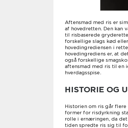
Aftensmad med ris er simp
af hovedretten. Den kan va
til risbaserede gryderett
forskellige slags kød elle
hovedingrediensen i rette
hovedingrediens er, at det 
også forskellige smagskom
aftensmad med ris til en i
hverdagsspise.
HISTORIE OG U
Historien om ris går flere
former for risdyrkning st
rolle i ernæringen, da de
tiden spredte ris sig til 