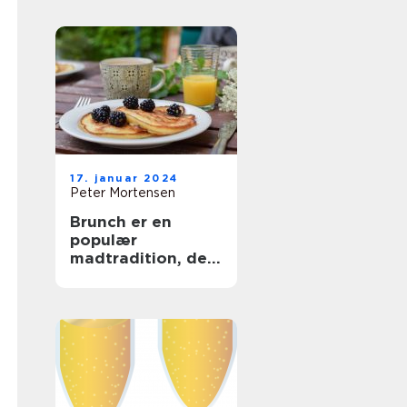
og Backpackere
17. januar 2024
Peter Mortensen
Brunch er en
populær
madtradition, der
kombinerer
elementer fra
morgenmad og
frokost og giver
folk mulighed for
at nyde en lækker
og afslappet
spiseoplevelse