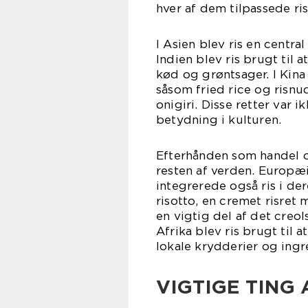
hver af dem tilpassede ris
I Asien blev ris en centra
Indien blev ris brugt til 
kød og grøntsager. I Kina b
såsom fried rice og risnud
onigiri. Disse retter var
betydning i kulturen.
Efterhånden som handel og
resten af verden. Europæi
integrerede også ris i dere
risotto, en cremet risret 
en vigtig del af det creo
Afrika blev ris brugt til 
lokale krydderier og ingr
VIGTIGE TING 